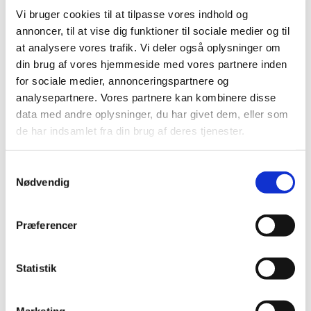
Vi bruger cookies til at tilpasse vores indhold og
I forbindelse den nye luxembourgske lovgivning af
annoncer, til at vise dig funktioner til sociale medier og til
7. august 2023 omkring almennyttige foreninger
at analysere vores trafik. Vi deler også oplysninger om
og fonde, som bør være implementeret senest den
din brug af vores hjemmeside med vores partnere inden
23. september 2025, foreslog menighedsrådet
for sociale medier, annonceringspartnere og
en række mindre justeringer til de gældende
analysepartnere. Vores partnere kan kombinere disse
vedtægter. Da der kræves et 2/3 flertal af Kirkens
data med andre oplysninger, du har givet dem, eller som
stemmeberettigede medlemmer, for at gennemføre
de har indsamlet fra din brug af deres tjenester.
vedtægtsændringer, var det nødvendige
stemmetal ikke tilstede, hvorfor det er nødvendigt
S
at indkalde til en ekstraordinær. Der indkaldes
Nødvendig
a
derfor til en ekstraordinær generalforsamling den
m
14. april 2025, kl. 19.00 i Præsteboligen.
t
Indkaldelsen udsendes den 28. marts 2025.
Præferencer
y
k
k
Statistik
e
v