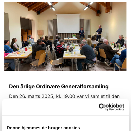
Den årlige Ordinære Generalforsamling
Den 26. marts 2025, kl. 19.00 var vi samlet til den
årlige generalforsamling. Der blev, traditionen tro
serveret smørrebrød til de 22 fremmødte gæster,
hvoraf 18 var stemmeberettiget.
Denne hjemmeside bruger cookies
Find flere informationer
her
.