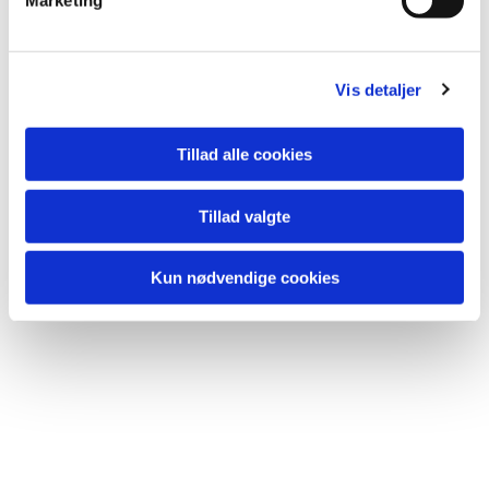
Marketing
a
Du vil måske også kunne
l
lide...
g
Vis detaljer
Tillad alle cookies
Tillad valgte
Kun nødvendige cookies