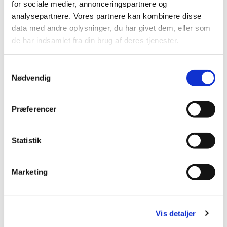
for sociale medier, annonceringspartnere og
analysepartnere. Vores partnere kan kombinere disse
data med andre oplysninger, du har givet dem, eller som
de har indsamlet fra din brug af deres tjenester.
S
Nødvendig
a
m
t
Præferencer
y
k
k
Statistik
e
v
Marketing
a
l
g
Vis detaljer