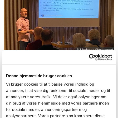
© Marianne Skovsgaard
Foredrag m. Tim Hansen
Onsdag den 15.april havde vi fornøjelsen af Tim
Denne hjemmeside bruger cookies
Hansen for sidste gang, inden han snart flytter
Vi bruger cookies til at tilpasse vores indhold og
tilbage til Danmark. Foredraget var særdeles
annoncer, til at vise dig funktioner til sociale medier og til
aktuel og spændende - det gav os indblik i
at analysere vores trafik. Vi deler også oplysninger om
NATO's arbejde i den nuværende verdenspolitiske
din brug af vores hjemmeside med vores partnere inden
situation.
for sociale medier, annonceringspartnere og
analysepartnere. Vores partnere kan kombinere disse
Tusind tak til Tim Hansen for at stille op og til alle