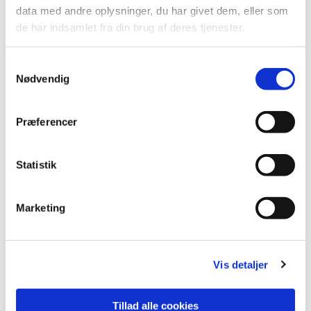
data med andre oplysninger, du har givet dem, eller som
der var mødt op.
de har indsamlet fra din brug af deres tjenester.
S
Nødvendig
a
m
t
Præferencer
Du vil måske også kunne
y
lide...
k
k
Statistik
e
v
Marketing
a
l
g
Vis detaljer
Tillad alle cookies