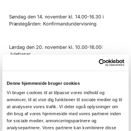
Søndag den 14. november kl. 14.00-16.30 i
Præstegården: Konfirmandundervisning
Lørdag den 20. november kl. 10.00-16.00:
Julebasar
Søndag den 5. december kl. 11.00 i
Denne hjemmeside bruger cookies
Treenighedskirken: Pigerne øver Lucia
Vi bruger cookies til at tilpasse vores indhold og
annoncer, til at vise dig funktioner til sociale medier og til
at analysere vores trafik. Vi deler også oplysninger om
Søndag den 12. december kl. 9.00 i
din brug af vores hjemmeside med vores partnere inden
Præstegården: Drengene bager
for sociale medier, annonceringspartnere og
Søndag den 12. december kl. 12.00:
analysepartnere. Vores partnere kan kombinere disse