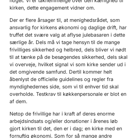
noget. Vi er taknemmelige over den kærlighed til
kirken, dette engagement vidner om.
Der er flere årsager til, at menighedsrådet, som
ansvarlig for kirkens økonomi og daglige drift, har
truffet det svære valg at aflyse julebasaren i dette
særlige år. Dels må vi tage hensyn til de mange
frivilliges sikkerhed og helbred, dels bliver vi nødt
til at tænke på de besøgendes sikkerhed, dels skal
vi overveje, hvilket signal vi som kirke sender ud i
det omgivende samfund. Dertil kommer helt
åbenlyst de officielle guidelines og regler fra
myndighedernes side, som vi til enhver tid skal
overholde. Testkrav til køkkenpersonale er blot en
af dem.
Netop de frivillige har i kraft af deres enorme
arbejdsindsats og/eller donationer i årenes løb
gjort kirken til det, den er i dag; en kirke med en
fornuftig økonomi. Som for så mange andre