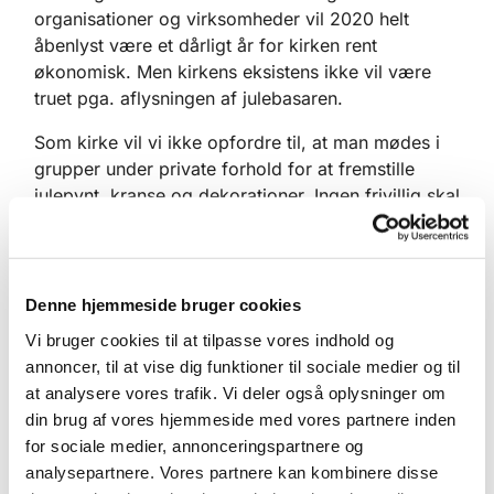
organisationer og virksomheder vil 2020 helt
åbenlyst være et dårligt år for kirken rent
økonomisk. Men kirkens eksistens ikke vil være
truet pga. aflysningen af julebasaren.
Som kirke vil vi ikke opfordre til, at man mødes i
grupper under private forhold for at fremstille
julepynt, kranse og dekorationer. Ingen frivillig skal
i denne særlige situation føle sig forpligtet til at
yde en indsats, som man ikke føler sig 100% tryg
ved. Alle bidrag på alternativ vis i form af frivillige
projekter på eget initiativ eller donationer
Denne hjemmeside bruger cookies
modtages imidlertid med meget stor
Vi bruger cookies til at tilpasse vores indhold og
taknemmelighed. Allerede nu ydes blandt flere
annoncer, til at vise dig funktioner til sociale medier og til
frivillige en stor praktisk indsats for at skabe
at analysere vores trafik. Vi deler også oplysninger om
alternativ indtjening til kirken.
din brug af vores hjemmeside med vores partnere inden
for sociale medier, annonceringspartnere og
Desuden arbejder menighedsrådet i øjeblikket på
analysepartnere. Vores partnere kan kombinere disse
en nem, praktisk og sundhedsmæssigt forsvarlig