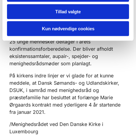
ændre sit medlemskab, så hele husstanden bliver
medlem af kirken.
Tillad valgte
I efteråret 2020 er der også begivenheder, der
ikke er aflyst. Gudstjenesterne gennemføres med
Kun nødvendige cookies
de restriktioner, der hører til, børn bliver døbt, og
25 unge mennesker deltager i årets
konfirmationsforberedelse. Der bliver afholdt
eksistenssamtaler, aupair-, spejder- og
menighedsrådsmøder som planlagt.
På kirkens indre linjer er vi glade for at kunne
meddele, at Dansk Sømands- og Udlandskirker,
DSUK, i samråd med menighedsråd og
præstefamilie har besluttet at forlænge Marie
Ørgaards kontrakt med yderligere 4 år startende
fra januar 2021.
/Menighedsrådet ved Den Danske Kirke i
Luxembourg